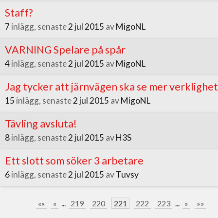
Staff?
7
inlägg, senaste
2 jul 2015
av
MigoNL
VARNING Spelare på spår
4
inlägg, senaste
2 jul 2015
av
MigoNL
15
inlägg, senaste
2 jul 2015
av
MigoNL
Tävling avsluta!
8
inlägg, senaste
2 jul 2015
av
H3S
Ett slott som söker 3 arbetare
6
inlägg, senaste
2 jul 2015
av
Tuvsy
««
«
...
219
220
221
222
223
...
»
»»