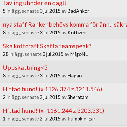
Tävling uhnder en dag!!
5
inlägg, senaste
3 jul 2015
av
BadAnkor
8
inlägg, senaste
3 jul 2015
av
Kottizen
Ska kottcraft Skaffa teamspeak?
28
inlägg, senaste
3 jul 2015
av
MigoNL
Uppskattning<3
8
inlägg, senaste
3 jul 2015
av
Hagan_
Hittad hund! (x 1126.374 z 3211.546)
2
inlägg, senaste
2 jul 2015
av
Sheratam
Hittad hund! (x -1161.244 z 3203.331)
1
inlägg, senaste
2 jul 2015
av
Pumpkin_Ear