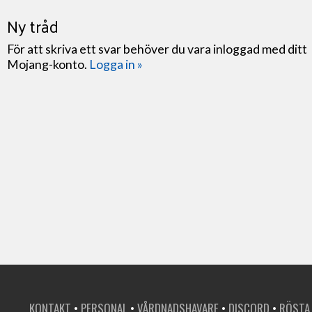
Ny tråd
För att skriva ett svar behöver du vara inloggad med ditt
Mojang-konto.
Logga in »
KONTAKT
•
PERSONAL
•
VÅRDNADSHAVARE
•
DISCORD
•
RÖSTA