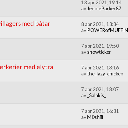
13 apr 2021, 19:14
av
JennieParker87
villagers med båtar
8 apr 2021, 13:34
av
POWERofMUFFIN
7 apr 2021, 19:50
av
snowticker
erkerier med elytra
7 apr 2021, 18:16
av
the_lazy_chicken
7 apr 2021, 18:07
av
_Salakis_
7 apr 2021, 16:31
av
M0shiii