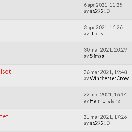
6 apr 2021, 11:25
av
se27213
3 apr 2021, 16:26
av
_Lollis
30 mar 2021, 20:29
av
Slimaa
lset
26 mar 2021, 19:48
av
WinchesterCrow
22 mar 2021, 16:14
av
HamreTalang
åtet
21 mar 2021, 17:26
av
se27213