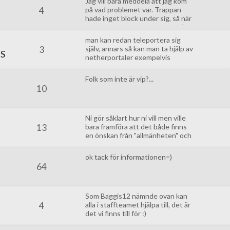
Jag vill bara meddela att jag kom
4
på vad problemet var. Trappan
hade inget block under sig, så när
jag fixade det så löste det sig :)
Kan vara bra att veta ifall någon
man kan redan teleportera sig
annan vill pröva.
3
själv, annars så kan man ta hjälp av
S
netherportaler exempelvis
Folk som inte är vip?...
10
Ni gör såklart hur ni vill men ville
13
bara framföra att det både finns
en önskan från "allmänheten" och
kanske nu rimliga skäl att kanske,
under en testperiod, dra tillbaka
ok tack för informationen=)
på möjligtvis utdaterade
64
restriktioner! :)
Som Baggis12 nämnde ovan kan
4
alla i staffteamet hjälpa till, det är
det vi finns till för :)