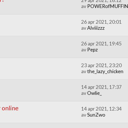
29 apr 2021, 16:12
av
POWERofMUFFIN
26 apr 2021, 20:01
av
Alviiizzz
26 apr 2021, 19:45
av
Pepz
23 apr 2021, 23:20
av
the_lazy_chicken
14 apr 2021, 17:37
av
Owlie_
 online
14 apr 2021, 12:34
av
SunZwo