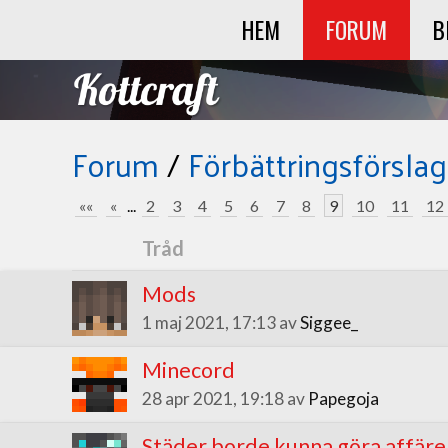
HEM
FORUM
B
Forum
/
Förbättringsförslag
««
«
...
2
3
4
5
6
7
8
9
10
11
12
Tråd
Mods
1 maj 2021, 17:13 av
Siggee_
Minecord
28 apr 2021, 19:18 av
Papegoja
Städer borde kunna göra affäre