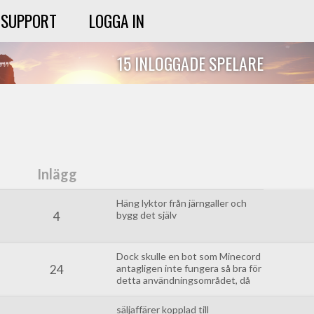
SUPPORT
LOGGA IN
15 INLOGGADE SPELARE
Inlägg
Häng lyktor från järngaller och
4
bygg det själv
Dock skulle en bot som Minecord
24
antagligen inte fungera så bra för
detta användningsområdet, då
bottar inte kan sänka folk i
discord, utan bara flyttar dig till
säljaffärer kopplad till