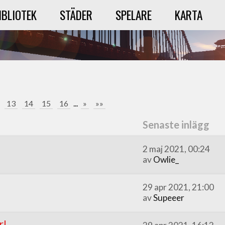
IBLIOTEK
STÄDER
SPELARE
KARTA
13
14
15
16
...
»
»»
Senaste inlägg
2 maj 2021, 00:24
av
Owlie_
29 apr 2021, 21:00
av
Supeeer
r!