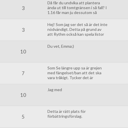
Då får du undvika att plantera
3
ända ut till tomtgränsen i så fall? I
1.16 får man ju dessutom så
många fler plantor av att hacka
löven än tidigare så jag ser inte
Hej! Som jag ser det så är det inte
detta som ett stort problem
3
nödvändigt. Detta på grund av
faktiskt.
att Rythm också kan spela listor
från Spotify.
Du vet, Emma;)
10
Som Se längre upp sa är grejen
7
med fängelset/ban att det ska
vara tråkigt. Tycker det är
ambitiöst av kottcraft att göra en
fängelsecell ist för en bann så
Jag med
man inte kan gå in på servern alls.
10
Detta är rätt plats för
5
förbättringsförslag.