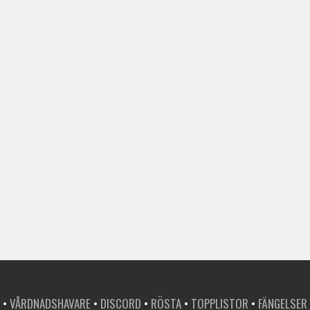
•
VÅRDNADSHAVARE
•
DISCORD
•
RÖSTA
•
TOPPLISTOR
•
FÄNGELSER