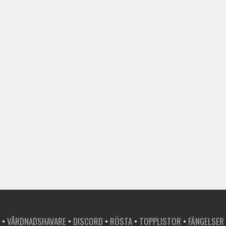
•
VÅRDNADSHAVARE
•
DISCORD
•
RÖSTA
•
TOPPLISTOR
•
FÄNGELSER