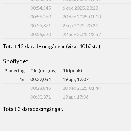
00:54,545
6 dec 2025, 23:28
00:55,260
20 dec 2025, 01:38
00:55,371
2 sep 2025, 20:24
00:56,620
22 nov 2025, 23:57
Totalt 13 klarade omgångar (visar 10 bästa).
Snöflyget
Placering
Tid (m:s,ms)
Tidpunkt
46
00:27,054
19 apr, 17:07
00:28,846
20 dec 2025, 01:44
00:30,371
19 apr, 17:06
Totalt 3 klarade omgångar.