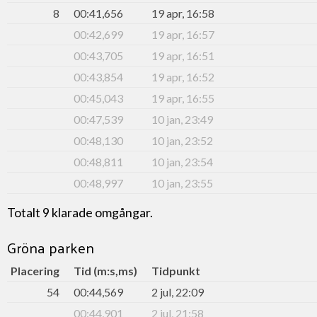
8
00:41,656
19 apr, 16:58
00:42,699
19 apr, 16:57
00:43,705
19 apr, 16:51
00:43,854
19 apr, 16:52
00:45,043
19 apr, 16:55
00:47,539
10 jan, 23:49
00:48,130
10 jan, 23:52
00:48,811
10 jan, 23:54
00:48,997
10 jan, 23:55
Totalt 9 klarade omgångar.
Gröna parken
Placering
Tid (m:s,ms)
Tidpunkt
54
00:44,569
2 jul, 22:09
00:44,901
2 jul, 21:58