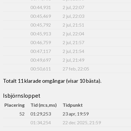
00:44,931
2 jul, 22:07
00:45,469
2 jul, 22:03
00:45,792
2 jul, 21:51
00:45,913
2 jul, 22:04
00:46,759
2 jul, 21:57
00:47,117
2 jul, 21:54
00:49,697
2 jul, 21:49
00:50,611
27 feb, 22:05
Totalt 11 klarade omgångar (visar 10 bästa).
Isbjörnsloppet
Placering
Tid (m:s,ms)
Tidpunkt
52
01:29,253
23 apr, 19:59
01:34,254
22 dec 2025, 21:59