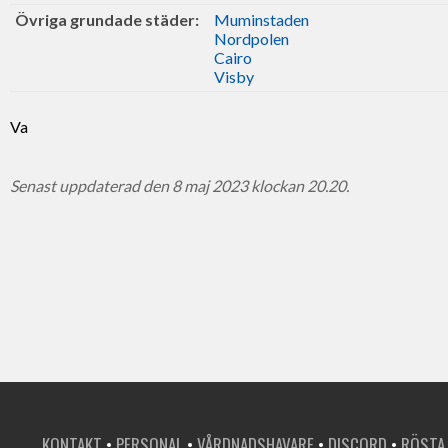
Övriga grundade städer:
Muminstaden
Nordpolen
Cairo
Visby
Va
Senast uppdaterad den 8 maj 2023 klockan 20.20.
KONTAKT
•
PERSONAL
•
VÅRDNADSHAVARE
•
DISCORD
•
RÖSTA