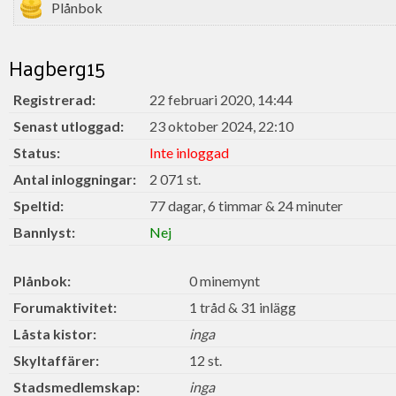
Plånbok
Hagberg15
Registrerad:
22 februari 2020, 14:44
Senast utloggad:
23 oktober 2024, 22:10
Status:
Inte inloggad
Antal inloggningar:
2 071 st.
Speltid:
77 dagar, 6 timmar & 24 minuter
Bannlyst:
Nej
Plånbok:
0 minemynt
Forumaktivitet:
1 tråd & 31 inlägg
Låsta kistor:
inga
Skyltaffärer:
12 st.
Stadsmedlemskap:
inga