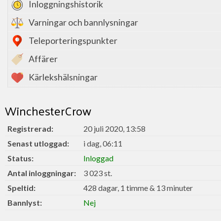
Inloggningshistorik
Varningar och bannlysningar
Teleporteringspunkter
Affärer
Kärlekshälsningar
WinchesterCrow
Registrerad:
20 juli 2020, 13:58
Senast utloggad:
i dag, 06:11
Status:
Inloggad
Antal inloggningar:
3 023 st.
Speltid:
428 dagar, 1 timme & 13 minuter
Bannlyst:
Nej