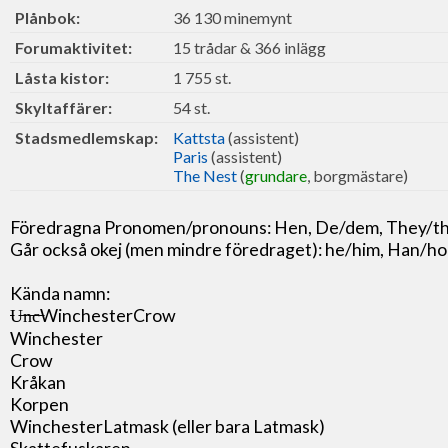
Plånbok:
36 130 minemynt
Forumaktivitet:
15 trådar & 366 inlägg
Låsta kistor:
1 755 st.
Skyltaffärer:
54 st.
Stadsmedlemskap:
Kattsta
(assistent)
Paris
(assistent)
The Nest
(
grundare
, borgmästare)
Föredragna Pronomen/pronouns: Hen, De/dem, They/t
Går också okej (men mindre föredraget): he/him, Han/h
Kända namn:
̶U̶n̶c̶WinchesterCrow
Winchester
Crow
Kråkan
Korpen
WinchesterLatmask (eller bara Latmask)