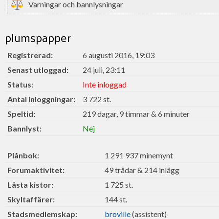
Varningar och bannlysningar
plumspapper
Registrerad:
6 augusti 2016, 19:03
Senast utloggad:
24 juli, 23:11
Status:
Inte inloggad
Antal inloggningar:
3 722 st.
Speltid:
219 dagar, 9 timmar & 6 minuter
Bannlyst:
Nej
Plånbok:
1 291 937 minemynt
Forumaktivitet:
49 trådar & 214 inlägg
Låsta kistor:
1 725 st.
Skyltaffärer:
144 st.
Stadsmedlemskap:
broville
(assistent)