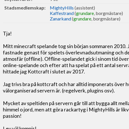
Stadsmedlemskap:
MightyHills
(assistent)
Kaffestrand
(
grundare
, borgmästare)
Zanarkand
(
grundare
, borgmästare)
Tja!
Mitt minecraft spelande tog sin början sommaren 2010. 
fastnade genast för spelets överlevnadsutmaning och d
atmosfär (offline). Offline-spelandet gick i sinom tid över 
online-spelande och efter att ha spelat på ett antal servr
hittade jag Kottcraft i slutet av 2017.
Jag trivs bra på kottcraft och har alltid imponerats över 
välorganiserad servern är. (regelverk, plugins osv).
Mycket av speltiden på servern går till att bygga allt mell
himmel o jord, men att göra rackartyg i MightyHills är likv
passion!
Lev väl kompis!