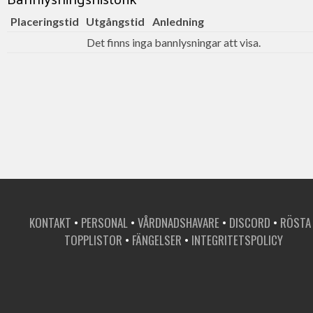
Placeringstid
Utgångstid
Anledning
Det finns inga bannlysningar att visa.
KONTAKT
•
PERSONAL
•
VÅRDNADSHAVARE
•
DISCORD
•
RÖSTA
TOPPLISTOR
•
FÄNGELSER
•
INTEGRITETSPOLICY