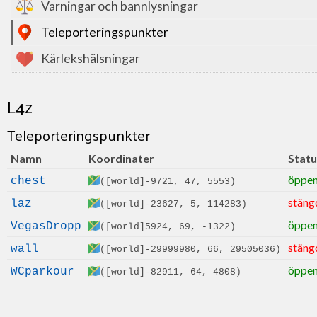
Varningar och bannlysningar
Teleporteringspunkter
Kärlekshälsningar
L4z
Teleporteringspunkter
Namn
Koordinater
Statu
öppe
chest
([world]-9721, 47, 5553)
stäng
laz
([world]-23627, 5, 114283)
öppe
VegasDropp
([world]5924, 69, -1322)
stäng
wall
([world]-29999980, 66, 29505036)
öppe
WCparkour
([world]-82911, 64, 4808)