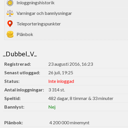
Inloggningshistorik
Varningar och bannlysningar
Teleporteringspunkter
Plånbok
_Dubbel_V_
Registrerad:
23 augusti 2016, 16:23
Senast utloggad:
26 juli, 19:25
Status:
Inte inloggad
Antal inloggningar:
3 314 st.
Speltid:
482 dagar, 8 timmar & 33 minuter
Bannlyst:
Nej
Plånbok:
4 200 000 minemynt