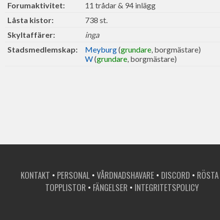
Forumaktivitet:
11 trådar & 94 inlägg
Låsta kistor:
738 st.
Skyltaffärer:
inga
Stadsmedlemskap:
Meyburg
(
grundare
, borgmästare)
W
(
grundare
, borgmästare)
KONTAKT
•
PERSONAL
•
VÅRDNADSHAVARE
•
DISCORD
•
RÖSTA
TOPPLISTOR
•
FÄNGELSER
•
INTEGRITETSPOLICY