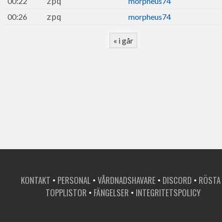
00:22
morpheus74
zpq
00:26
morpheus74
zpq
« i går
KONTAKT
•
PERSONAL
•
VÅRDNADSHAVARE
•
DISCORD
•
RÖSTA
TOPPLISTOR
•
FÄNGELSER
•
INTEGRITETSPOLICY