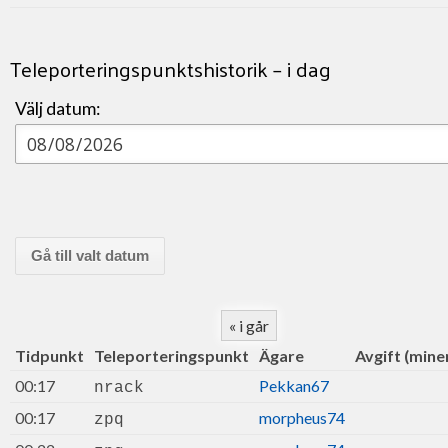
Teleporteringspunktshistorik – i dag
Välj datum:
« i går
Tidpunkt
Teleporteringspunkt
Ägare
Avgift (min
00:17
Pekkan67
nrack
00:17
morpheus74
zpq