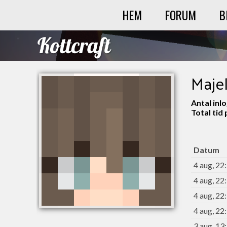
HEM
FORUM
B
Majel
Antal inl
Total tid
Datum
4 aug, 22
4 aug, 22
4 aug, 22
4 aug, 22
3 aug, 13