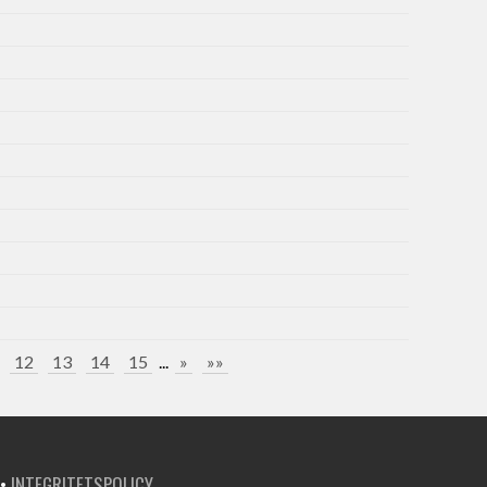
12
13
14
15
...
»
»»
•
INTEGRITETSPOLICY