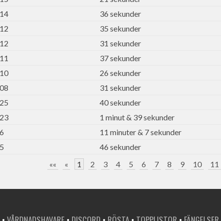
:14
36 sekunder
:12
35 sekunder
:12
31 sekunder
:11
37 sekunder
:10
26 sekunder
:08
31 sekunder
:25
40 sekunder
:23
1 minut & 39 sekunder
56
11 minuter & 7 sekunder
45
46 sekunder
««
«
1
2
3
4
5
6
7
8
9
10
11
•
VÅRDNADSHAVARE
•
DISCORD
•
RÖSTA
•
TOPPLISTOR
•
FÄNGELSER