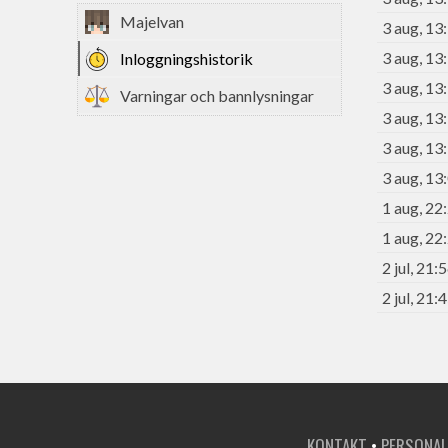
Majelvan
3 aug, 13
3 aug, 13
Inloggningshistorik
3 aug, 13
Varningar och bannlysningar
3 aug, 13
3 aug, 13
3 aug, 13
1 aug, 22
1 aug, 22
2 jul, 21:
2 jul, 21:
KONTAKT
•
PERSONAL