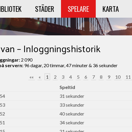
IBLIOTEK
STÄDER
SPELARE
KARTA
van – Inloggningshistorik
oggningar:
2 090
 på servern:
96 dagar, 20 timmar, 47 minuter & 36 sekunder
««
«
1
2
3
4
5
6
7
8
9
10
11
Speltid
:54
31 sekunder
:53
33 sekunder
:52
40 sekunder
:51
34 sekunder
:15
21 sekunder