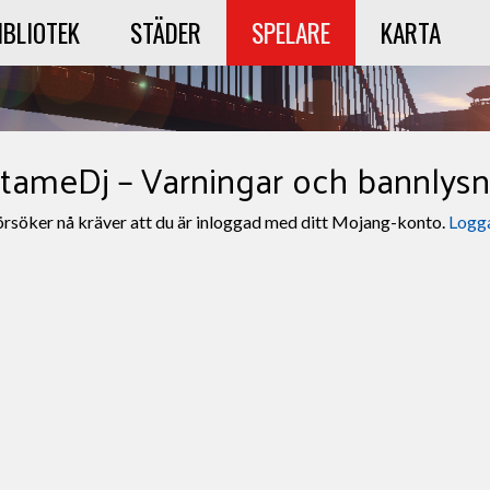
IBLIOTEK
STÄDER
SPELARE
KARTA
tameDj – Varningar och bannlysn
örsöker nå kräver att du är inloggad med ditt Mojang-konto.
Logga