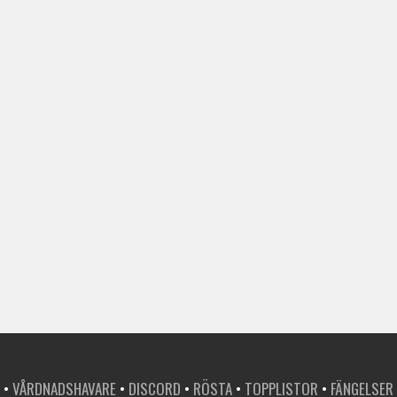
•
VÅRDNADSHAVARE
•
DISCORD
•
RÖSTA
•
TOPPLISTOR
•
FÄNGELSER