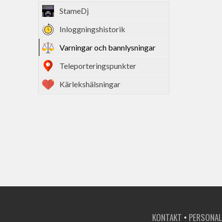
StameDj
Inloggningshistorik
Varningar och bannlysningar
Teleporteringspunkter
Kärlekshälsningar
KONTAKT
•
PERSONAL