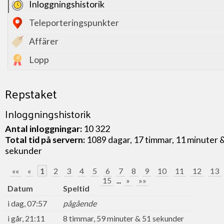
Inloggningshistorik
Teleporteringspunkter
Affärer
Lopp
Repstaket
Inloggningshistorik
Antal inloggningar:
10 322
Total tid på servern:
1089 dagar, 17 timmar, 11 minuter 
sekunder
««
«
1
2
3
4
5
6
7
8
9
10
11
12
13
15
...
»
»»
Datum
Speltid
i dag, 07:57
pågående
i går, 21:11
8 timmar, 59 minuter & 51 sekunder