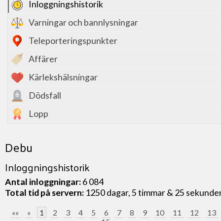
Inloggningshistorik
Varningar och bannlysningar
Teleporteringspunkter
Affärer
Kärlekshälsningar
Dödsfall
Lopp
Debu
Inloggningshistorik
Antal inloggningar:
6 084
Total tid på servern:
1250 dagar, 5 timmar & 25 sekunde
««
«
1
2
3
4
5
6
7
8
9
10
11
12
13