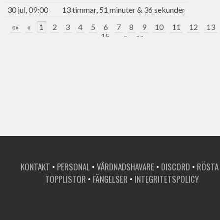
30 jul, 09:00
13 timmar, 51 minuter & 36 sekunder
««
«
1
2
3
4
5
6
7
8
9
10
11
12
13
15
...
»
»»
KONTAKT
•
PERSONAL
•
VÅRDNADSHAVARE
•
DISCORD
•
RÖSTA
TOPPLISTOR
•
FÄNGELSER
•
INTEGRITETSPOLICY