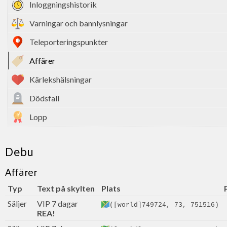
Inloggningshistorik
Varningar och bannlysningar
Teleporteringspunkter
Affärer
Kärlekshälsningar
Dödsfall
Lopp
Debu
Affärer
Typ
Text på skylten
Plats
Säljer
VIP 7 dagar
([world]749724, 73, 751516)
REA!