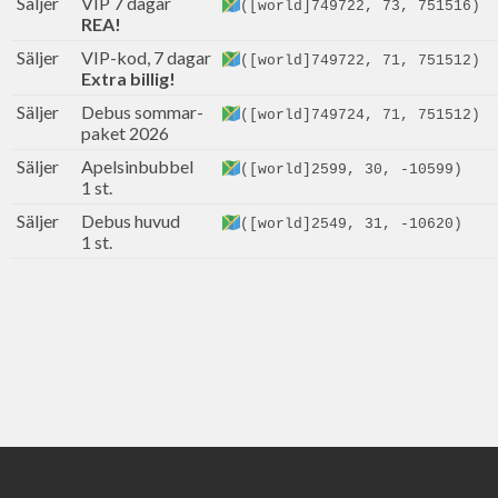
Säljer
VIP 7 dagar
([world]749722, 73, 751516)
REA!
Säljer
VIP-kod, 7 dagar
([world]749722, 71, 751512)
Extra billig!
Säljer
Debus sommar-
([world]749724, 71, 751512)
paket 2026
Säljer
Apelsinbubbel
([world]2599, 30, -10599)
1 st.
Säljer
Debus huvud
([world]2549, 31, -10620)
1 st.