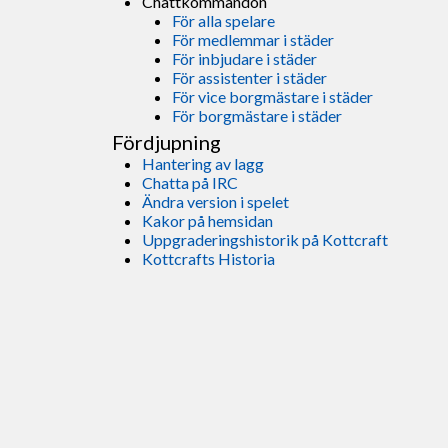
Chattkommandon
För alla spelare
För medlemmar i städer
För inbjudare i städer
För assistenter i städer
För vice borgmästare i städer
För borgmästare i städer
Fördjupning
Hantering av lagg
Chatta på IRC
Ändra version i spelet
Kakor på hemsidan
Uppgraderingshistorik på Kottcraft
Kottcrafts Historia