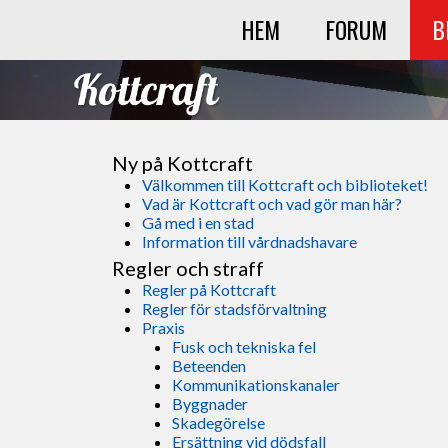
HEM
FORUM
B
Ny på Kottcraft
Välkommen till Kottcraft och biblioteket!
Vad är Kottcraft och vad gör man här?
Gå med i en stad
Information till vårdnadshavare
Regler och straff
Regler på Kottcraft
Regler för stadsförvaltning
Praxis
Fusk och tekniska fel
Beteenden
Kommunikationskanaler
Byggnader
Skadegörelse
Ersättning vid dödsfall