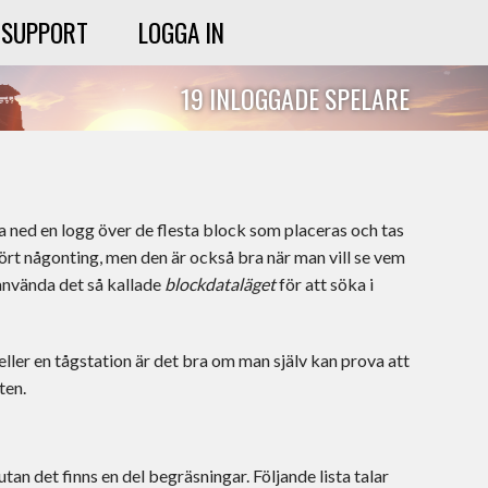
SUPPORT
LOGGA IN
19 INLOGGADE SPELARE
a ned en logg över de flesta block som placeras och tas
ört någonting, men den är också bra när man vill se vem
använda det så kallade
blockdataläget
för att söka i
ler en tågstation är det bra om man själv kan prova att
ten.
tan det finns en del begräsningar. Följande lista talar