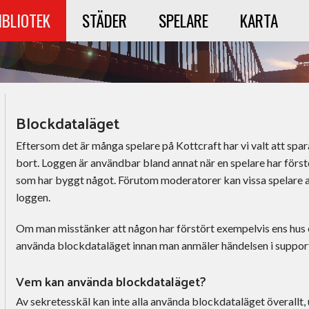
IBLIOTEK
STÄDER
SPELARE
KARTA
Blockdataläget
Eftersom det är många spelare på Kottcraft har vi valt att spar
bort. Loggen är användbar bland annat när en spelare har först
som har byggt något. Förutom moderatorer kan vissa spelare 
loggen.
Om man misstänker att någon har förstört exempelvis ens hus el
använda blockdataläget innan man anmäler händelsen i suppor
Vem kan använda blockdataläget?
Av sekretesskäl kan inte alla använda blockdataläget överallt, u