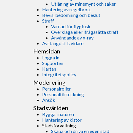
Utlåning av minemynt och saker
Hantering av regelbrott
Bevis, bedömning och beslut
Straff
Varnad för flygfusk
Överklaga eller ifrågasätta straff
Användande av x-ray
Avstängd tills vidare
Hemsidan
Logga in
Supporten
Kartan
Integritetspolicy
Moderering
Personalroller
Personalförteckning
Ansök
Stadsvärlden
Bygga i naturen
Hantering av kistor
Stadsförvaltning
Skapa och driva en egen stad